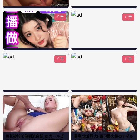
广告
广告
广告
广告
校花被校长做到流白浆,S1ガールズ
嗯啊 含着粗大h暗卫最大級のアダル